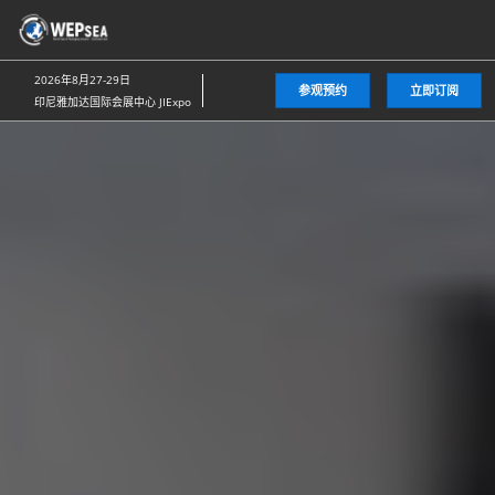
直
接
跳
2026年8月27-29日
参观预约
立即订阅
转
印尼雅加达国际会展中心 JIExpo
至
内
容